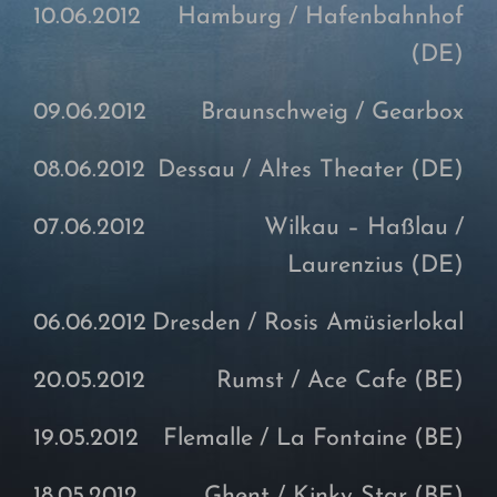
10.06.2012
Hamburg
/ Hafenbahnhof
(DE)
09.06.2012
Braunschweig
/ Gearbox
08.06.2012
Dessau
/ Altes Theater
(DE)
07.06.2012
Wilkau – Haßlau
/
Laurenzius
(DE)
06.06.2012
Dresden
/ Rosis Amüsierlokal
20.05.2012
Rumst
/ Ace Cafe
(BE)
19.05.2012
Flemalle
/ La Fontaine
(BE)
18.05.2012
Ghent
/ Kinky Star
(BE)