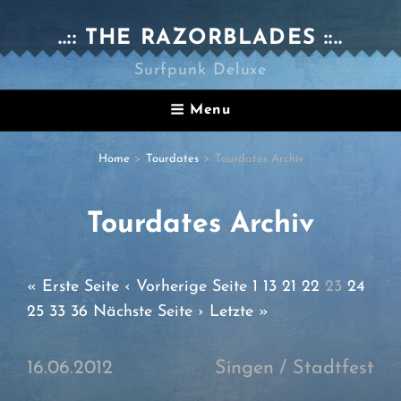
..:: THE RAZORBLADES ::..
Surfpunk Deluxe
Menu
Home
>
Tourdates
>
Tourdates Archiv
Tourdates Archiv
« Erste Seite
‹ Vorherige Seite
1
13
21
22
23
24
25
33
36
Nächste Seite ›
Letzte »
16.06.2012
Singen
/ Stadtfest