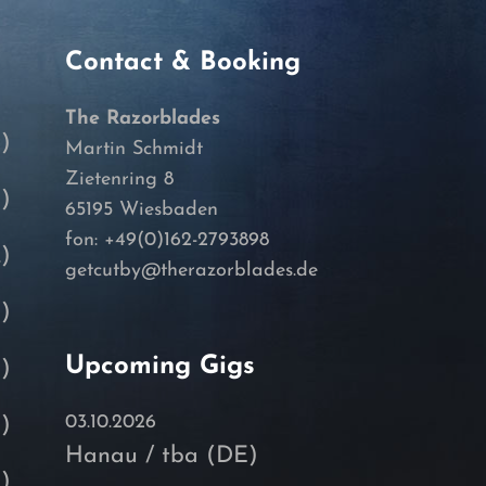
Contact & Booking
The Razorblades
)
Martin Schmidt
Zietenring 8
)
65195 Wiesbaden
fon: +49(0)162-2793898
)
getcutby@therazorblades.de
)
Upcoming Gigs
)
03.10.2026
)
Hanau / tba (DE)
)