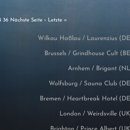
3
36
Nächste Seite ›
Letzte »
Wilkau Haßlau
/ Laurenzius
(DE
Brussels
/ Grindhouse Cult
(BE
Arnhem
/ Brigant
(NL
Wolfsburg
/ Sauna Club
(DE
Bremen
/ Heartbreak Hotel
(DE
London
/ Weirdsville
(UK
Brighton
/ Prince Albert
(UK