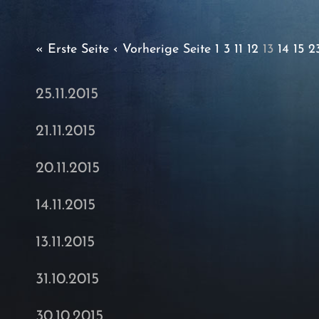
« Erste Seite
‹ Vorherige Seite
1
3
11
12
13
14
15
2
25.11.2015
21.11.2015
20.11.2015
14.11.2015
13.11.2015
31.10.2015
30.10.2015