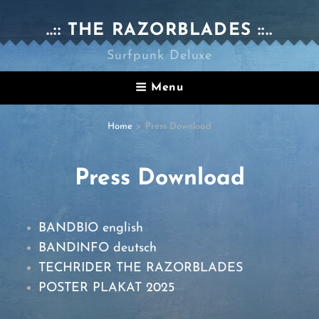
..:: THE RAZORBLADES ::..
Surfpunk Deluxe
Menu
Home
>
Press Download
Press Download
BANDBIO english
BANDINFO deutsch
TECHRIDER THE RAZORBLADES
POSTER PLAKAT 2025