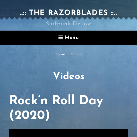
..:: THE RAZORBLADES ::..
Surfpunk Deluxe
Menu
Home
>
Videos
Videos
Rock’n Roll Day
(2020)