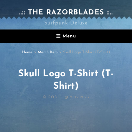
..:: THE RAZORBLADES ::..
Surfpunk Deluxe
Menu
Home
>
Merch Item
>
Skull Logo T-Shirt (T-Shirt)
Skull Logo T-Shirt (T-
Shirt)
BY
POSTED
ROB
21.12.2023
ON