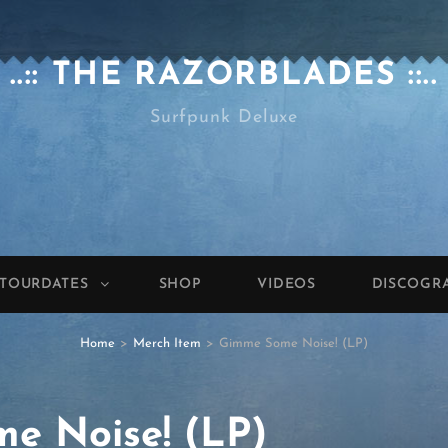
..:: THE RAZORBLADES ::..
Surfpunk Deluxe
TOURDATES
SHOP
VIDEOS
DISCOGR
Home
>
Merch Item
>
Gimme Some Noise! (LP)
e Noise! (LP)