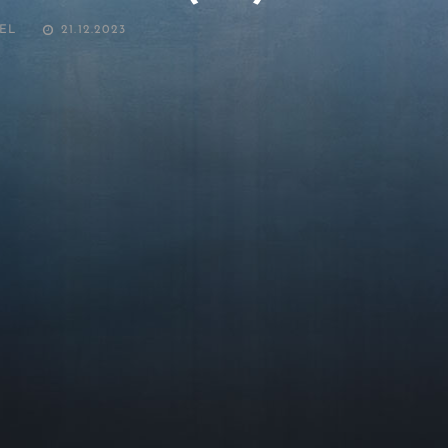
POSTED
EL
21.12.2023
ON