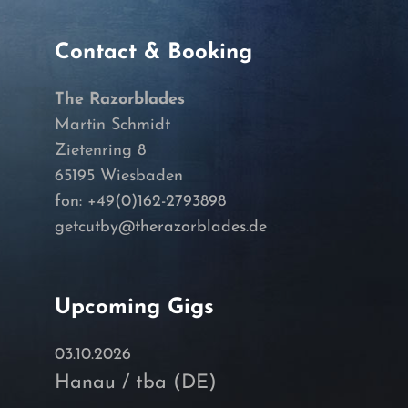
Contact & Booking
The Razorblades
Martin Schmidt
Zietenring 8
65195 Wiesbaden
fon: +49(0)162-2793898
getcutby@therazorblades.de
Upcoming Gigs
03.10.2026
Hanau / tba (DE)