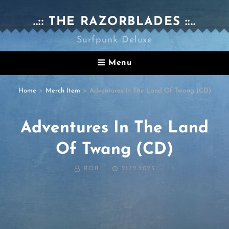
..:: THE RAZORBLADES ::..
Surfpunk Deluxe
Menu
Home
>
Merch Item
>
Adventures In The Land Of Twang (CD)
Adventures In The Land
Of Twang (CD)
BY
POSTED
ROB
21.12.2023
ON