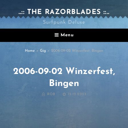
..:: THE RAZORBLADES ::..
Surfpunk Deluxe
Menu
Home
>
Gig
>
2006-09-02 Winzerfest, Bingen
2006-09-02 Winzerfest,
Bingen
BY
POSTED
ROB
15.12.2023
ON