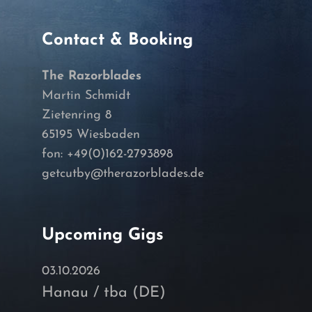
Contact & Booking
The Razorblades
Martin Schmidt
Zietenring 8
65195 Wiesbaden
fon: +49(0)162-2793898
getcutby@therazorblades.de
Upcoming Gigs
03.10.2026
Hanau / tba (DE)