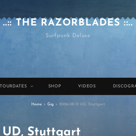
..:: THE RAZORBLADES ::..
Surfpunk Deluxe
TOURDATES
SHOP
VIDEOS
DISCOGR
Home
>
Gig
>
2006-08-12 UD, Stuttgart
 UD, Stuttgart