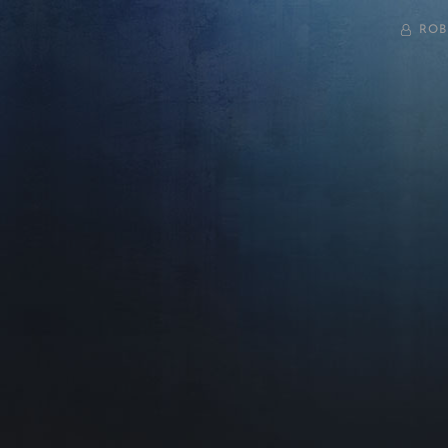
BY
ROB