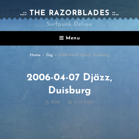
..:: THE RAZORBLADES ::..
Surfpunk Deluxe
Menu
Home
>
Gig
>
2006-04-07 Djäzz, Duisburg
2006-04-07 Djäzz,
Duisburg
BY
POSTED
ROB
15.12.2023
ON