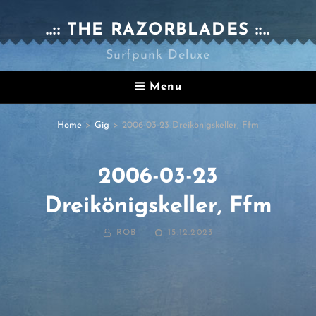
..:: THE RAZORBLADES ::..
Surfpunk Deluxe
Menu
Home
>
Gig
>
2006-03-23 Dreikönigskeller, Ffm
2006-03-23
Dreikönigskeller, Ffm
BY
POSTED
ROB
15.12.2023
ON