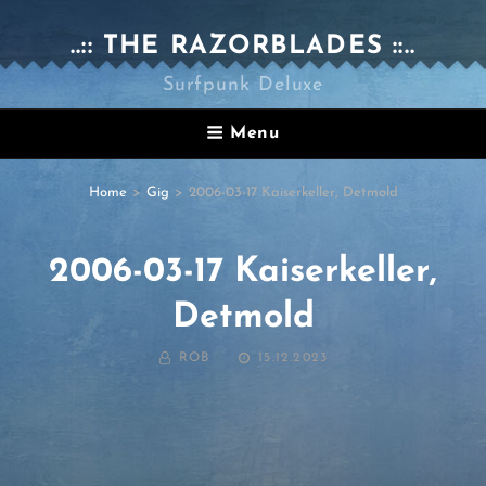
..:: THE RAZORBLADES ::..
Surfpunk Deluxe
Menu
Home
>
Gig
>
2006-03-17 Kaiserkeller, Detmold
2006-03-17 Kaiserkeller,
Detmold
BY
POSTED
ROB
15.12.2023
ON