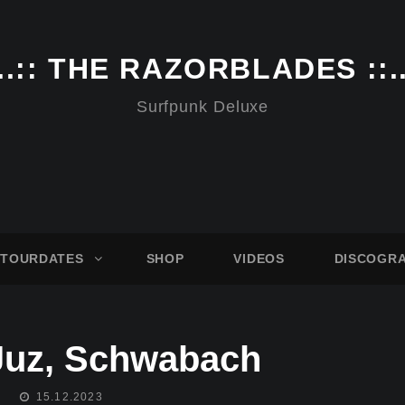
..:: THE RAZORBLADES ::.
Surfpunk Deluxe
TOURDATES
SHOP
VIDEOS
DISCOGR
Juz, Schwabach
POSTED
15.12.2023