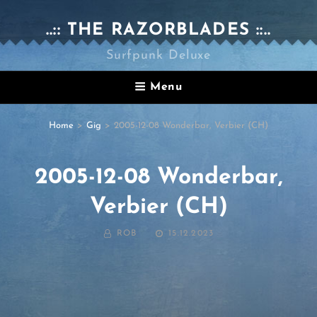
..:: THE RAZORBLADES ::..
Surfpunk Deluxe
Menu
Home
>
Gig
>
2005-12-08 Wonderbar, Verbier (CH)
2005-12-08 Wonderbar,
Verbier (CH)
BY
POSTED
ROB
15.12.2023
ON