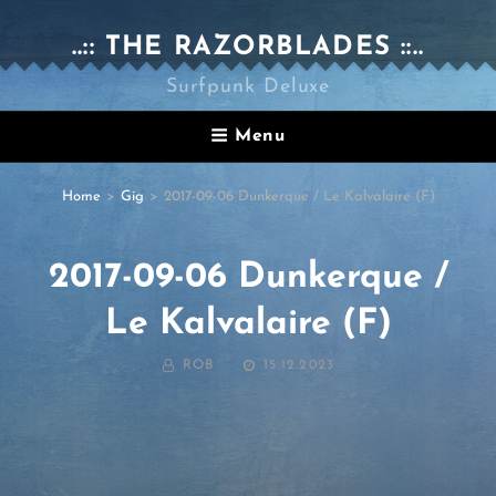
..:: THE RAZORBLADES ::..
Surfpunk Deluxe
Menu
Home
>
Gig
>
2017-09-06 Dunkerque / Le Kalvalaire (F)
2017-09-06 Dunkerque /
Le Kalvalaire (F)
BY
POSTED
ROB
15.12.2023
ON