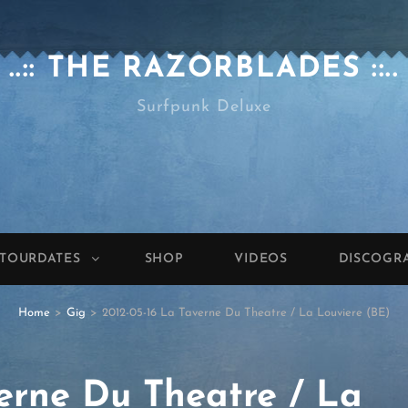
..:: THE RAZORBLADES ::..
Surfpunk Deluxe
TOURDATES
SHOP
VIDEOS
DISCOGR
Home
>
Gig
>
2012-05-16 La Taverne Du Theatre / La Louviere (BE)
verne Du Theatre / La