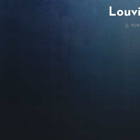
Louvi
BY
ROB