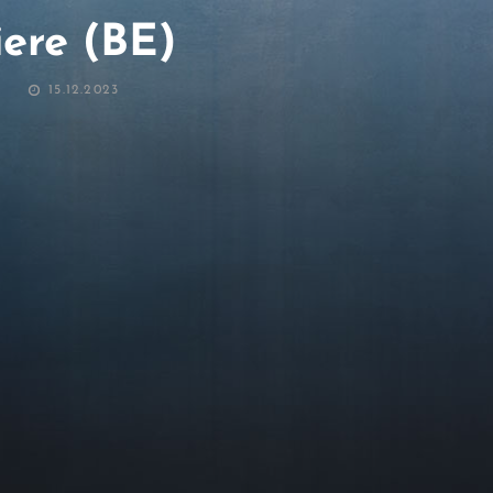
ere (BE)
POSTED
15.12.2023
ON