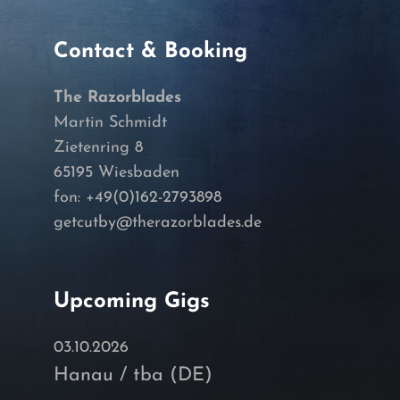
Contact & Booking
The Razorblades
Martin Schmidt
Zietenring 8
65195 Wiesbaden
fon: +49(0)162-2793898
getcutby@therazorblades.de
Upcoming Gigs
03.10.2026
Hanau / tba (DE)