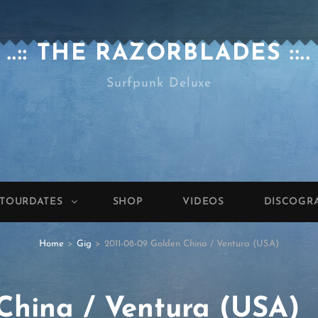
..:: THE RAZORBLADES ::..
Surfpunk Deluxe
TOURDATES
SHOP
VIDEOS
DISCOGR
Home
>
Gig
>
2011-08-09 Golden China / Ventura (USA)
China / Ventura (USA)