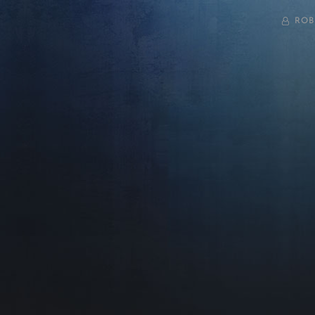
BY
ROB