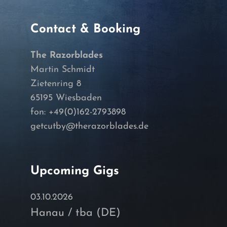
Contact & Booking
The Razorblades
Martin Schmidt
Zietenring 8
65195 Wiesbaden
fon: +49(0)162-2793898
getcutby@therazorblades.de
Upcoming Gigs
03.10.2026
Hanau / tba (DE)