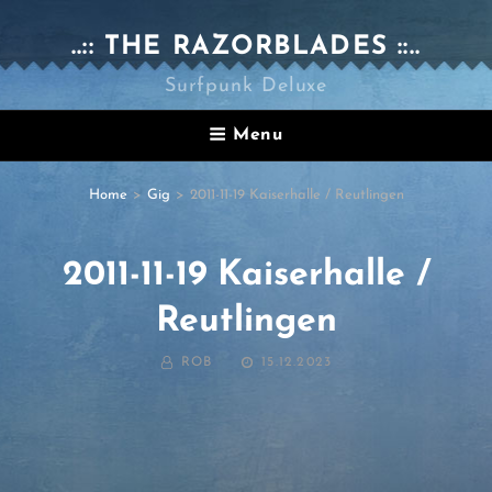
..:: THE RAZORBLADES ::..
Surfpunk Deluxe
Menu
Home
>
Gig
>
2011-11-19 Kaiserhalle / Reutlingen
2011-11-19 Kaiserhalle /
Reutlingen
BY
POSTED
ROB
15.12.2023
ON