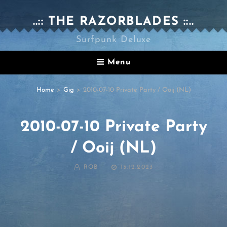
..:: THE RAZORBLADES ::..
Surfpunk Deluxe
Menu
Home
>
Gig
>
2010-07-10 Private Party / Ooij (NL)
2010-07-10 Private Party
/ Ooij (NL)
BY
POSTED
ROB
15.12.2023
ON