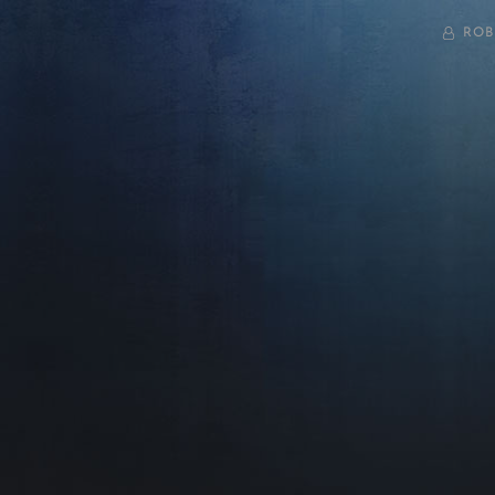
BY
ROB