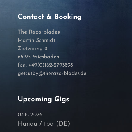
Contact & Booking
The Razorblades
Martin Schmidt
Zietenring 8
65195 Wiesbaden
fon: +49(0)162-2793898
getcutby@therazorblades.de
Upcoming Gigs
03.10.2026
Hanau / tba (DE)