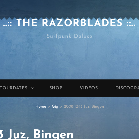
..:: THE RAZORBLADES ::..
Surfpunk Deluxe
TOURDATES
SHOP
VIDEOS
DISCOGR
Home
>
Gig
>
2008-12-13 Juz, Bingen
3 Juz, Bingen