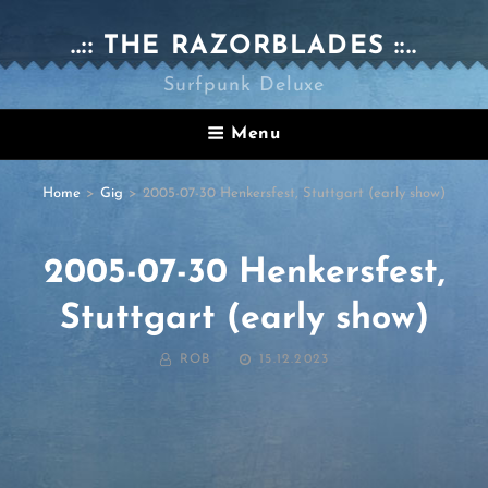
..:: THE RAZORBLADES ::..
Surfpunk Deluxe
Menu
Home
>
Gig
>
2005-07-30 Henkersfest, Stuttgart (early show)
2005-07-30 Henkersfest,
Stuttgart (early show)
BY
POSTED
ROB
15.12.2023
ON