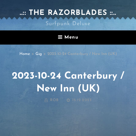
..:: THE RAZORBLADES ::..
Surfpunk Deluxe
Menu
Home
>
Gig
>
2023-10-24 Canterbury / New Inn (UK)
2023-10-24 Canterbury /
New Inn (UK)
BY
POSTED
ROB
15.12.2023
ON