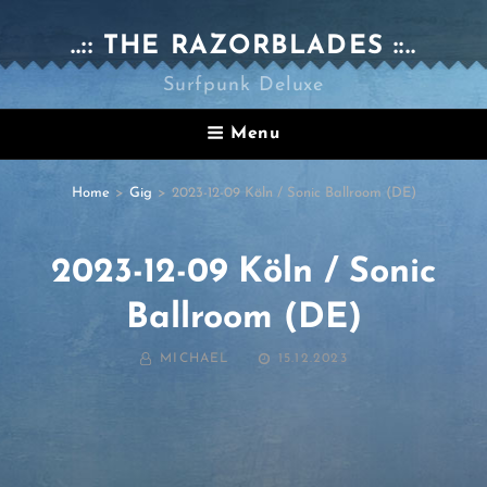
..:: THE RAZORBLADES ::..
Surfpunk Deluxe
Menu
Home
>
Gig
>
2023-12-09 Köln / Sonic Ballroom (DE)
2023-12-09 Köln / Sonic
Ballroom (DE)
BY
POSTED
MICHAEL
15.12.2023
ON