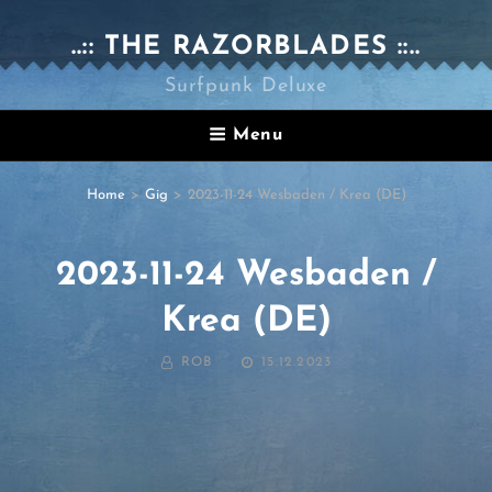
..:: THE RAZORBLADES ::..
Surfpunk Deluxe
Menu
Home
>
Gig
>
2023-11-24 Wesbaden / Krea (DE)
2023-11-24 Wesbaden /
Krea (DE)
BY
POSTED
ROB
15.12.2023
ON