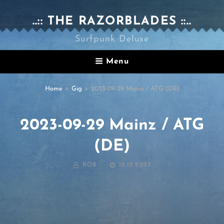
..:: THE RAZORBLADES ::..
Surfpunk Deluxe
Menu
Home
>
Gig
>
2023-09-29 Mainz / ATG (DE)
2023-09-29 Mainz / ATG
(DE)
BY
POSTED
ROB
15.12.2023
ON