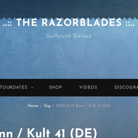
..:: THE RAZORBLADES ::..
Surfpunk Deluxe
TOURDATES
SHOP
VIDEOS
DISCOGR
Home
>
Gig
>
2023-10-13 Bonn / Kult 41 (DE)
nn / Kult 41 (DE)