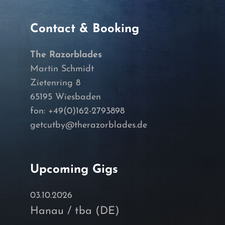
Contact & Booking
The Razorblades
Martin Schmidt
Zietenring 8
65195 Wiesbaden
fon: +49(0)162-2793898
getcutby@therazorblades.de
Upcoming Gigs
03.10.2026
Hanau / tba (DE)