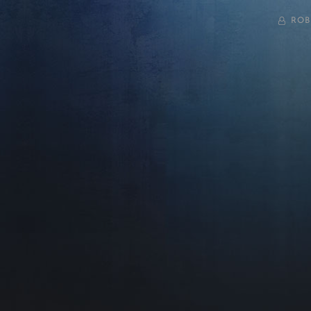
BY
ROB