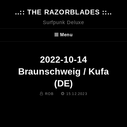
..:: THE RAZORBLADES ::..
Surfpunk Deluxe
Menu
2022-10-14
Braunschweig / Kufa
(DE)
BY
POSTED
ROB
15.12.2023
ON