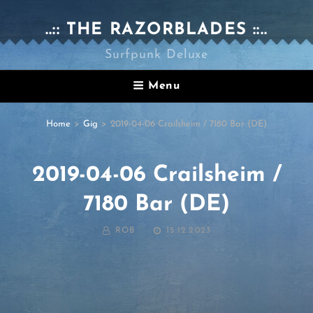
..:: THE RAZORBLADES ::..
Surfpunk Deluxe
Menu
Home
>
Gig
>
2019-04-06 Crailsheim / 7180 Bar (DE)
2019-04-06 Crailsheim /
7180 Bar (DE)
BY
POSTED
ROB
15.12.2023
ON