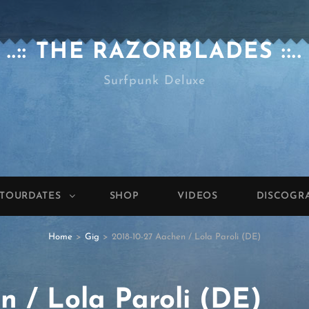
..:: THE RAZORBLADES ::..
Surfpunk Deluxe
TOURDATES
SHOP
VIDEOS
DISCOGR
Home
>
Gig
>
2018-10-27 Aachen / Lola Paroli (DE)
n / Lola Paroli (DE)