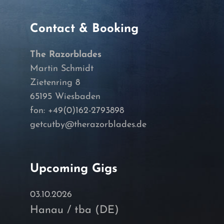
Contact & Booking
The Razorblades
Martin Schmidt
Zietenring 8
65195 Wiesbaden
fon: +49(0)162-2793898
getcutby@therazorblades.de
Upcoming Gigs
03.10.2026
Hanau / tba (DE)