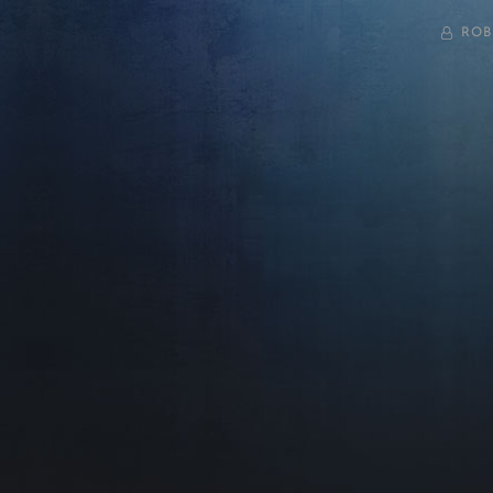
BY
ROB