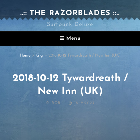
..:: THE RAZORBLADES ::..
Surfpunk Deluxe
Menu
Home
>
Gig
>
2018-10-12 Tywardreath / New Inn (UK)
2018-10-12 Tywardreath /
New Inn (UK)
BY
POSTED
ROB
15.12.2023
ON