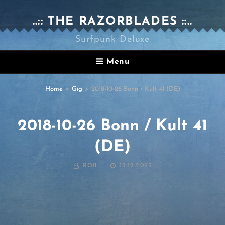
..:: THE RAZORBLADES ::..
Surfpunk Deluxe
Menu
Home
>
Gig
>
2018-10-26 Bonn / Kult 41 (DE)
2018-10-26 Bonn / Kult 41
(DE)
BY
POSTED
ROB
15.12.2023
ON