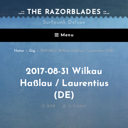
..:: THE RAZORBLADES ::..
Surfpunk Deluxe
Menu
Home
>
Gig
>
2017-08-31 Wilkau Haßlau / Laurentius (DE)
2017-08-31 Wilkau
Haßlau / Laurentius
(DE)
BY
POSTED
ROB
15.12.2023
ON