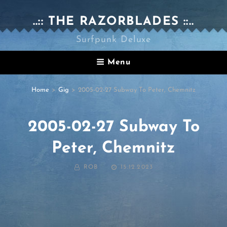
..:: THE RAZORBLADES ::..
Surfpunk Deluxe
Menu
Home
>
Gig
>
2005-02-27 Subway To Peter, Chemnitz
2005-02-27 Subway To
Peter, Chemnitz
BY
POSTED
ROB
15.12.2023
ON