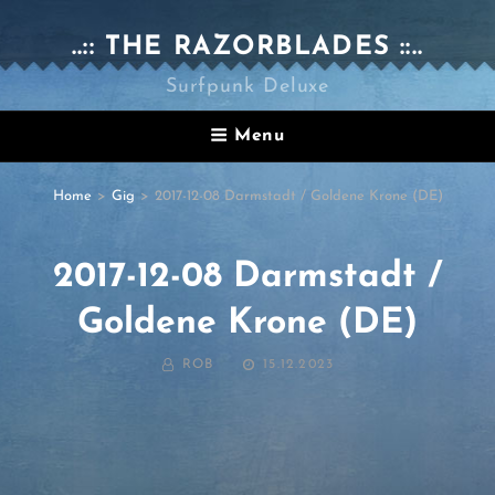
..:: THE RAZORBLADES ::..
Surfpunk Deluxe
Menu
Home
>
Gig
>
2017-12-08 Darmstadt / Goldene Krone (DE)
2017-12-08 Darmstadt /
Goldene Krone (DE)
BY
POSTED
ROB
15.12.2023
ON