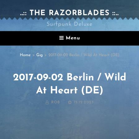
..:: THE RAZORBLADES ::..
Surfpunk Deluxe
Menu
Home
>
Gig
>
2017-09-02 Berlin / Wild At Heart (DE)
2017-09-02 Berlin / Wild
At Heart (DE)
BY
POSTED
ROB
15.12.2023
ON