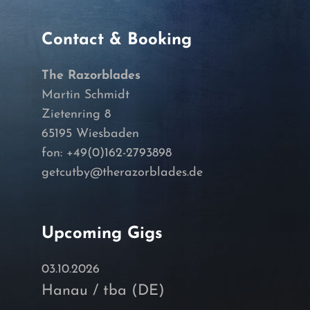
Contact & Booking
The Razorblades
Martin Schmidt
Zietenring 8
65195 Wiesbaden
fon: +49(0)162-2793898
getcutby@therazorblades.de
Upcoming Gigs
03.10.2026
Hanau / tba (DE)