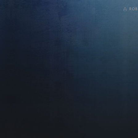
BY
ROB