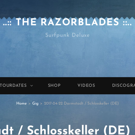
..:: THE RAZORBLADES ::..
Surfpunk Deluxe
TOURDATES
SHOP
VIDEOS
DISCOGR
Home
>
Gig
>
2017-04-22 Darmstadt / Schlosskeller (DE)
dt / Schlosskeller (DE)