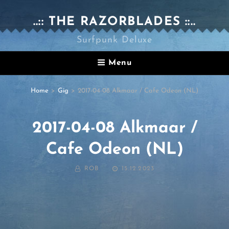
..:: THE RAZORBLADES ::..
Surfpunk Deluxe
Menu
Home
>
Gig
>
2017-04-08 Alkmaar / Cafe Odeon (NL)
2017-04-08 Alkmaar /
Cafe Odeon (NL)
BY
POSTED
ROB
15.12.2023
ON