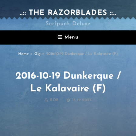
..:: THE RAZORBLADES ::..
Surfpunk Deluxe
Menu
Home
>
Gig
>
2016-10-19 Dunkerque / Le Kalavaire (F)
2016-10-19 Dunkerque /
Le Kalavaire (F)
BY
POSTED
ROB
15.12.2023
ON