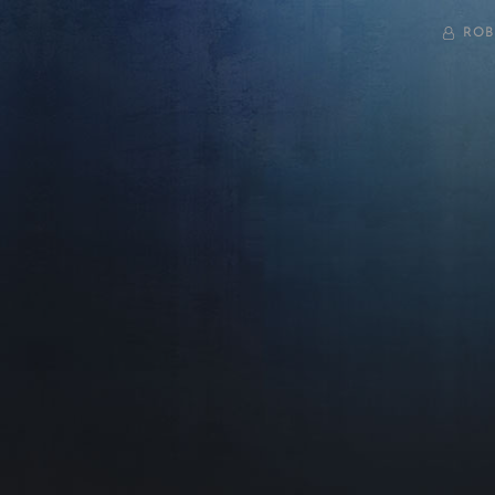
BY
ROB