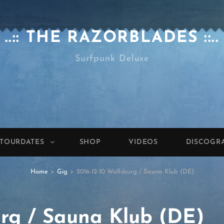
..:: THE RAZORBLADES ::..
Surfpunk Deluxe
TOURDATES
SHOP
VIDEOS
DISCOGR
Home
>
Gig
>
2016-12-10 Wolfsburg / Sauna Klub (DE)
urg / Sauna Klub (DE)