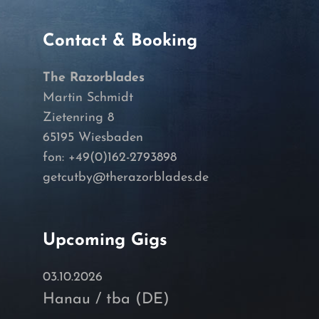
Contact & Booking
The Razorblades
Martin Schmidt
Zietenring 8
65195 Wiesbaden
fon: +49(0)162-2793898
getcutby@therazorblades.de
Upcoming Gigs
03.10.2026
Hanau / tba (DE)