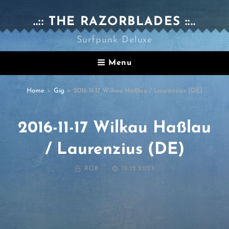
..:: THE RAZORBLADES ::..
Surfpunk Deluxe
Menu
Home
>
Gig
>
2016-11-17 Wilkau Haßlau / Laurenzius (DE)
2016-11-17 Wilkau Haßlau
/ Laurenzius (DE)
BY
POSTED
ROB
15.12.2023
ON