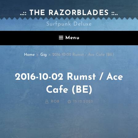
..:: THE RAZORBLADES ::..
Surfpunk Deluxe
Menu
Home
>
Gig
>
2016-10-02 Rumst / Ace Cafe (BE)
2016-10-02 Rumst / Ace
Cafe (BE)
BY
POSTED
ROB
15.12.2023
ON