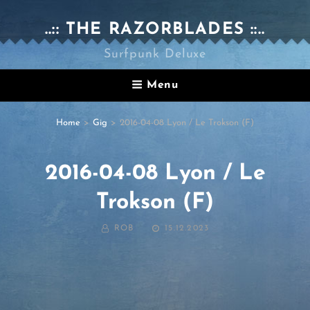
..:: THE RAZORBLADES ::..
Surfpunk Deluxe
Menu
Home
>
Gig
>
2016-04-08 Lyon / Le Trokson (F)
2016-04-08 Lyon / Le
Trokson (F)
BY
POSTED
ROB
15.12.2023
ON