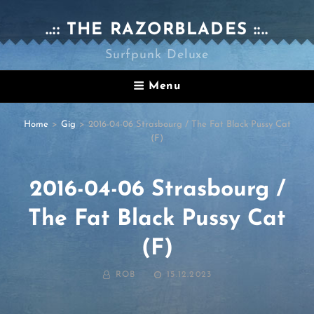
..:: THE RAZORBLADES ::..
Surfpunk Deluxe
Menu
Home
>
Gig
>
2016-04-06 Strasbourg / The Fat Black Pussy Cat
(F)
2016-04-06 Strasbourg /
The Fat Black Pussy Cat
(F)
BY
POSTED
ROB
15.12.2023
ON