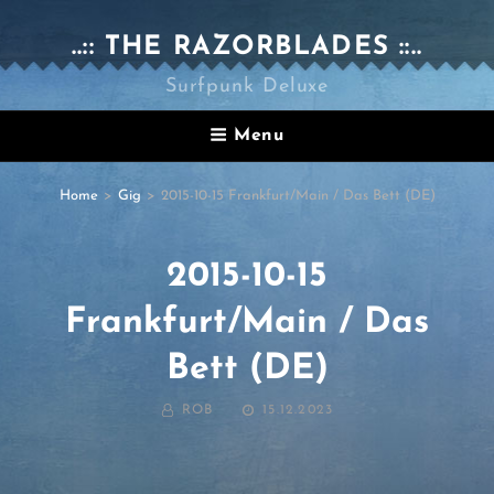
..:: THE RAZORBLADES ::..
Surfpunk Deluxe
Menu
Home
>
Gig
>
2015-10-15 Frankfurt/Main / Das Bett (DE)
2015-10-15
Frankfurt/Main / Das
Bett (DE)
BY
POSTED
ROB
15.12.2023
ON