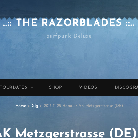
..:: THE RAZORBLADES ::..
Surfpunk Deluxe
TOURDATES
SHOP
VIDEOS
DISCOGR
Home
>
Gig
>
2015-11-28 Hanau / AK Metzgerstrasse (DE)
AK Metzgerstrasse (DE)