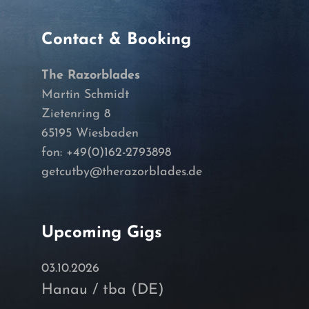
Contact & Booking
The Razorblades
Martin Schmidt
Zietenring 8
65195 Wiesbaden
fon: +49(0)162-2793898
getcutby@therazorblades.de
Upcoming Gigs
03.10.2026
Hanau / tba (DE)