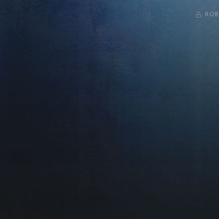
BY
ROB