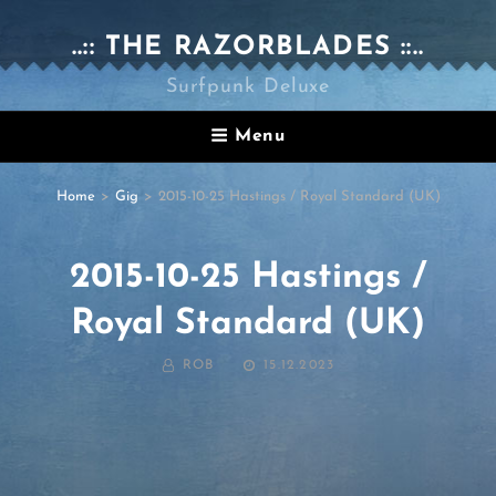
..:: THE RAZORBLADES ::..
Surfpunk Deluxe
Menu
Home
>
Gig
>
2015-10-25 Hastings / Royal Standard (UK)
2015-10-25 Hastings /
Royal Standard (UK)
BY
POSTED
ROB
15.12.2023
ON