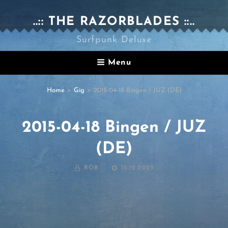
..:: THE RAZORBLADES ::..
Surfpunk Deluxe
Menu
Home
>
Gig
>
2015-04-18 Bingen / JUZ (DE)
2015-04-18 Bingen / JUZ
(DE)
BY
POSTED
ROB
15.12.2023
ON