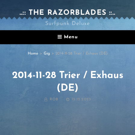
..:: THE RAZORBLADES ::..
Surfpunk Deluxe
Menu
Home
>
Gig
>
2014-11-28 Trier / Exhaus (DE)
2014-11-28 Trier / Exhaus
(DE)
BY
POSTED
ROB
15.12.2023
ON