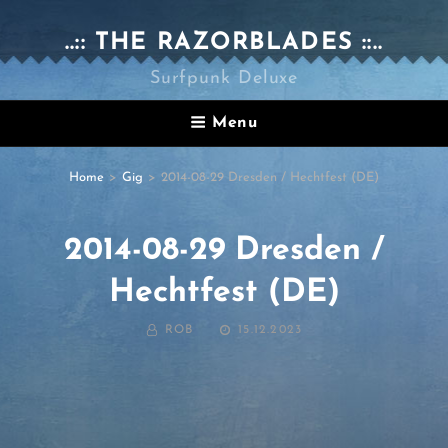
..:: THE RAZORBLADES ::..
Surfpunk Deluxe
Menu
Home
>
Gig
>
2014-08-29 Dresden / Hechtfest (DE)
2014-08-29 Dresden /
Hechtfest (DE)
BY
POSTED
ROB
15.12.2023
ON