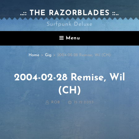
..:: THE RAZORBLADES ::..
Surfpunk Deluxe
Menu
Home
>
Gig
>
2004-02-28 Remise, Wil (CH)
2004-02-28 Remise, Wil
(CH)
BY
POSTED
ROB
15.12.2023
ON